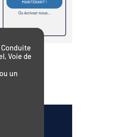
MAINTENANT !
Ou écrivez-nous...
 Conduite
el, Voie de
 ou un