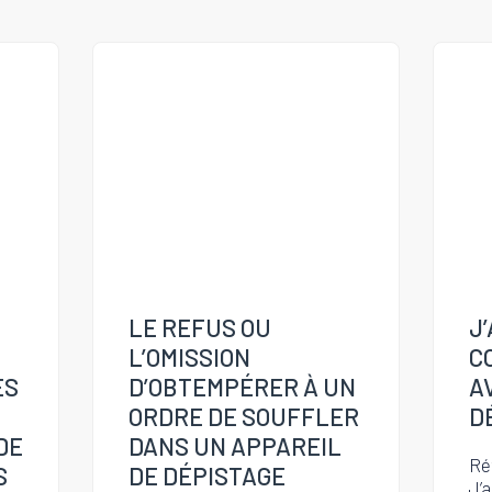
LE REFUS OU
J
L’OMISSION
C
ES
D’OBTEMPÉRER À UN
A
ORDRE DE SOUFFLER
D
DE
DANS UN APPAREIL
Ré
S
DE DÉPISTAGE
J’a