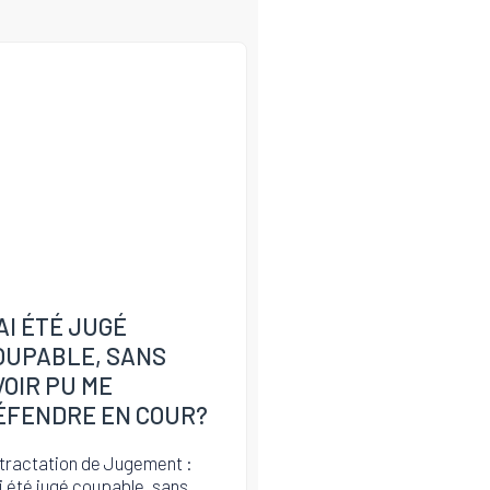
’AI ÉTÉ JUGÉ
OUPABLE, SANS
VOIR PU ME
ÉFENDRE EN COUR?
tractation de Jugement :
i été jugé coupable, sans