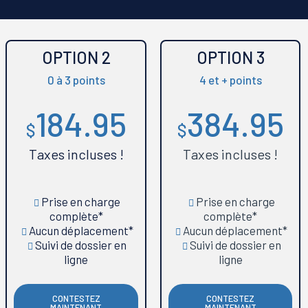
OPTION 2
OPTION 3
0 à 3 points
4 et + points
184.95
384.95
$
$
Taxes incluses !
Taxes incluses !
Prise en charge
Prise en charge
complète*
complète*
Aucun déplacement*
Aucun déplacement*
Suivi de dossier en
Suivi de dossier en
ligne
ligne
CONTESTEZ
CONTESTEZ
MAINTENANT
MAINTENANT