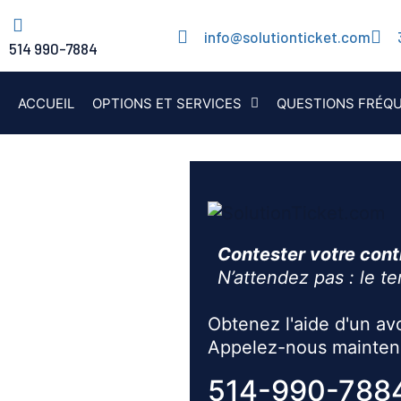
info@solutionticket.com
514 990-7884
ACCUEIL
OPTIONS ET SERVICES
QUESTIONS FRÉQ
Contester votre cont
N’attendez pas : le t
Obtenez l'aide d'un av
Appelez-nous mainten
514-990-788