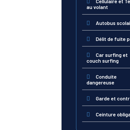
Cellulaire et T
au volant
Autobus scola
Délit de fuite 
Car surfing et
couch surfing
Conduite
dangereuse
Garde et contr
Ceinture oblig