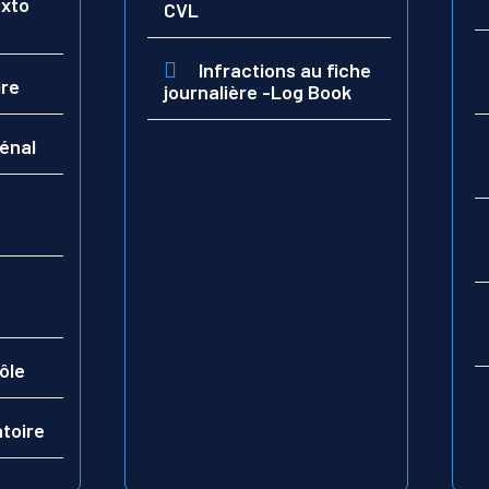
exto
CVL
Infractions au fiche
ire
journalière -Log Book
pénal
ôle
atoire