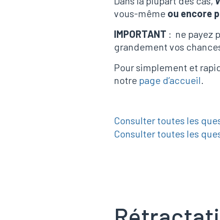
Dans la plupart des cas,
v
vous-même
ou encore p
IMPORTANT
: ne payez p
grandement vos chances
Pour simplement et rapid
notre
page d’accueil
.
Consulter toutes les que
Consulter toutes les que
Rétractati