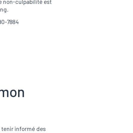
e non-culpabilité est
ong.
90-7884
 mon
s tenir informé des