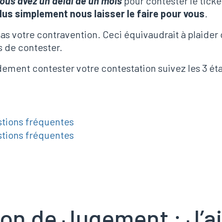
ous avez un délai de un mois
pour contester le ticke
lus simplement nous laisser le faire pour vous
.
as votre contravention. Ceci équivaudrait à plaider
 de contester.
ement contester votre contestation suivez les 3 éta
stions fréquentes
stions fréquentes
on de Jugement : J’ai