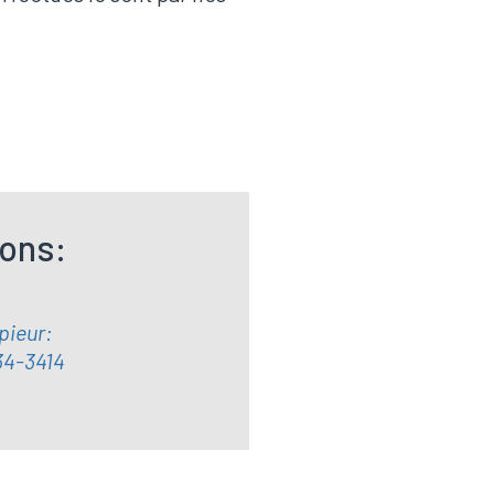
ions:
pieur:
34-3414