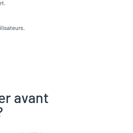
et.
lisateurs.
er avant
?