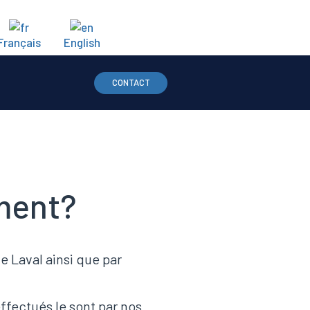
Français
English
CONTACT
ment?
de Laval ainsi que par
fectués le sont par nos