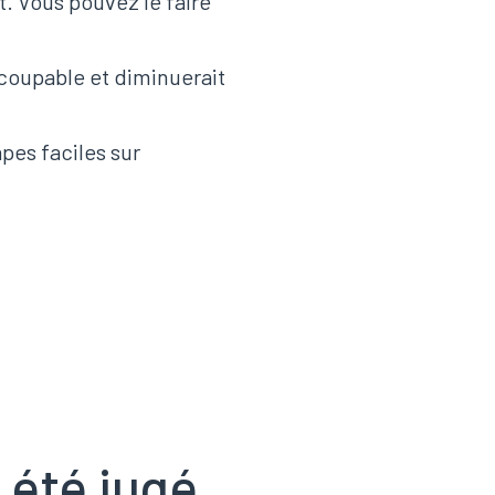
t. Vous pouvez le faire
 coupable et diminuerait
pes faciles sur
 été jugé