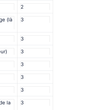
2
ge (là
3
3
ur)
3
3
3
3
de la
3