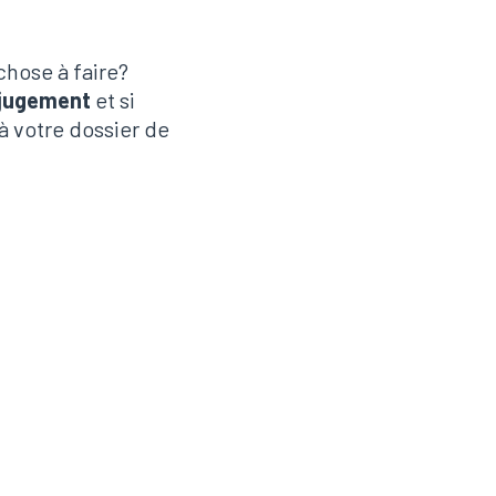
chose à faire?
 jugement
et si
à votre dossier de
rsis