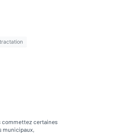
tractation
ous commettez certaines
ts municipaux,