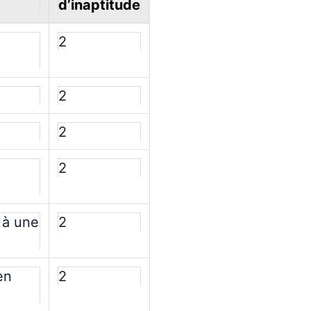
d’inaptitude
2
2
2
2
 à une
2
en
2