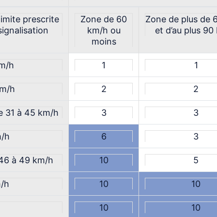
limite prescrite
Zone de 60
Zone de plus de 
signalisation
km/h ou
et d’au plus 90
moins
km/h
1
1
km/h
2
2
e 31 à 45 km/h
3
3
m/h
6
3
46 à 49 km/h
10
5
m/h
10
10
10
10