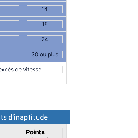
14
18
24
30 ou plus
excès de vitesse
nts d'inaptitude
Points