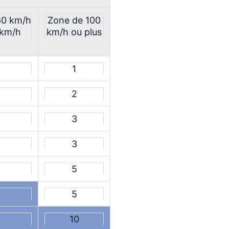
60 km/h
Zone de 100
 km/h
km/h ou plus
1
2
3
3
5
5
10