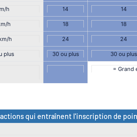
km/h
14
14
km/h
18
18
 km/h
24
24
u plus
30 ou plus
30 ou plus
eqw eqwe qwe
couleur
= Grand 
actions qui entraînent l'inscription de poi