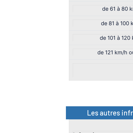
de 61 à 80 
de 81 à 100 
de 101 à 120
de 121 km/h o
vide asdasd qweqw 
qwe
Les autres infr