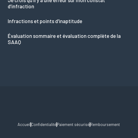
Je crois qu’il y a une erreur sur mon constat
d’infraction
Infractions et points d'inaptitude
Évaluation sommaire et évaluation complète de la
SAAQ
Accueil
Confidentialité
Paiement sécurisé
Remboursement