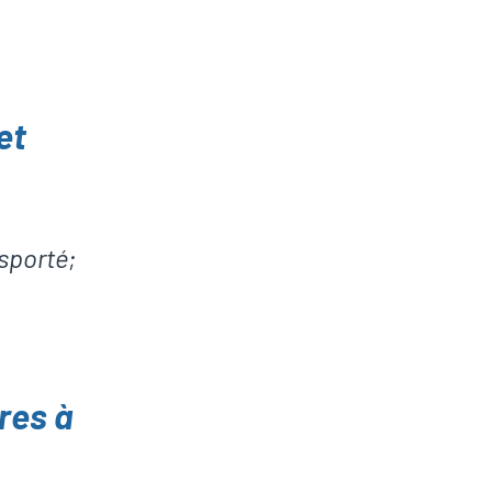
et
sporté;
res à