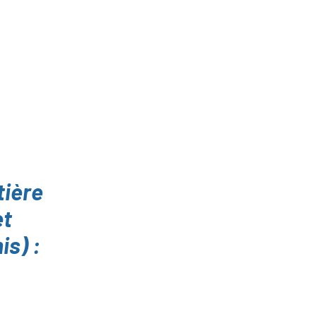
tière
et
is) :