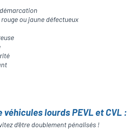
 démarcation
 rouge ou jaune défectueux
reuse
e
rité
ant
 véhicules lourds PEVL et CVL :
vitez d’être doublement pénalisés !