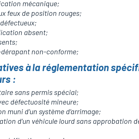
fication mécanique;
x feux de position rouges;
 défectueux;
ication absent;
sents;
-dérapant non-conforme;
atives à la réglementation spéci
rs :
aire sans permis spécial;
vec défectuosité mineure;
on muni d’un système d’arrimage;
ation d’un véhicule lourd sans approbation de