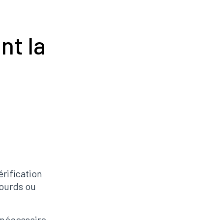
nt la
à
rification
lourds ou
 nécessaire