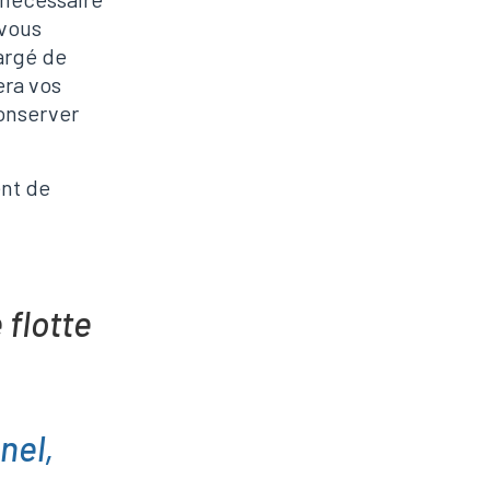
 vous
argé de
era vos
conserver
ent de
 flotte
nel,