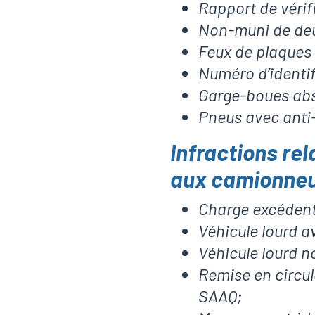
Rapport de véri
Non-muni de deu
Feux de plaques
Numéro d’identif
Garge-boues ab
Pneus avec anti
Infractions rel
aux camionneu
Charge excédent
Véhicule lourd a
Véhicule lourd n
Remise en circul
SAAQ;